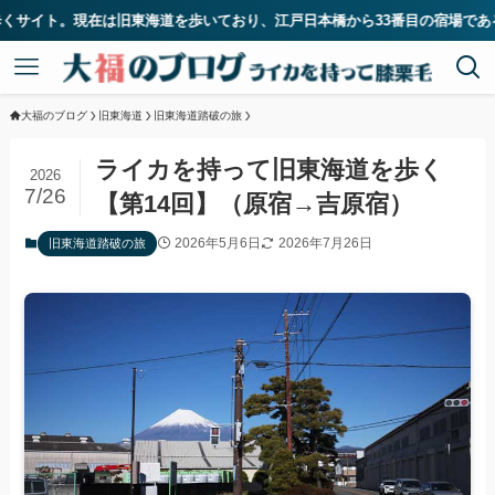
いており、江戸日本橋から33番目の宿場である二川宿に到着しました。今年
大福のブログ
旧東海道
旧東海道踏破の旅
ライカを持って旧東海道を歩く
2026
7/26
【第14回】（原宿→吉原宿）
2026年5月6日
2026年7月26日
旧東海道踏破の旅