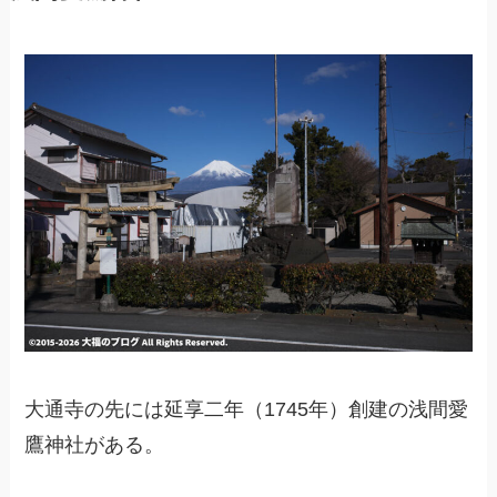
大通寺の先には延享二年（1745年）創建の浅間愛
鷹神社がある。