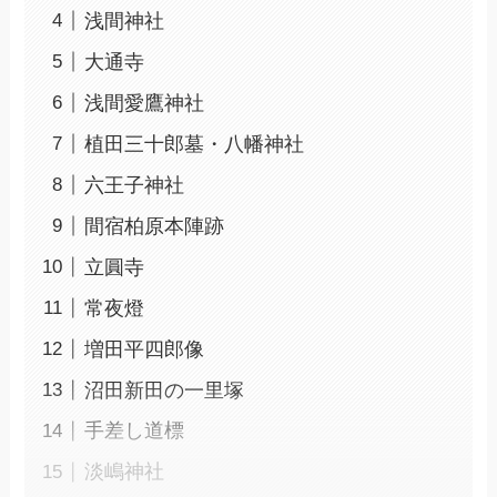
浅間神社
大通寺
浅間愛鷹神社
植田三十郎墓・八幡神社
六王子神社
間宿柏原本陣跡
立圓寺
常夜燈
増田平四郎像
沼田新田の一里塚
手差し道標
淡嶋神社