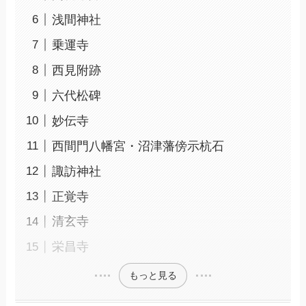
浅間神社
乗運寺
西見附跡
六代松碑
妙伝寺
西間門八幡宮・沼津藩傍示杭石
諏訪神社
正覚寺
清玄寺
栄昌寺
もっと見る