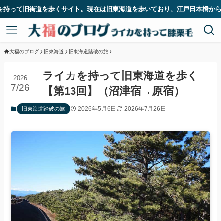
現在は旧東海道を歩いており、江戸日本橋から33番目の宿場である二川宿に
大福のブログ
旧東海道
旧東海道踏破の旅
ライカを持って旧東海道を歩く
2026
7/26
【第13回】（沼津宿→原宿）
2026年5月6日
2026年7月26日
旧東海道踏破の旅