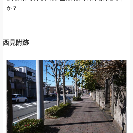
か？
西見附跡