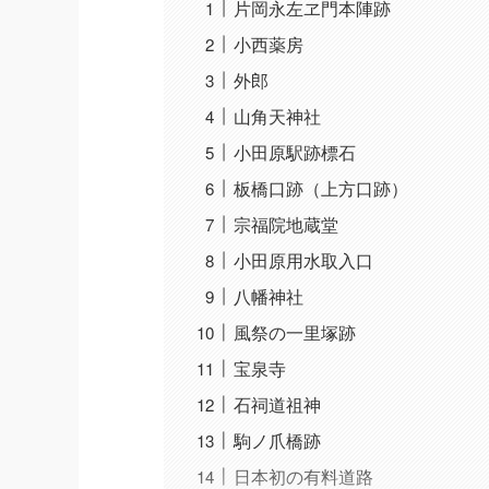
片岡永左ヱ門本陣跡
小西薬房
外郎
山角天神社
小田原駅跡標石
板橋口跡（上方口跡）
宗福院地蔵堂
小田原用水取入口
八幡神社
風祭の一里塚跡
宝泉寺
石祠道祖神
駒ノ爪橋跡
日本初の有料道路