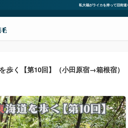
私大福がライカを持って旧街道を歩くサイト。現在は旧東海道を歩
を歩く【第10回】（小田原宿→箱根宿）