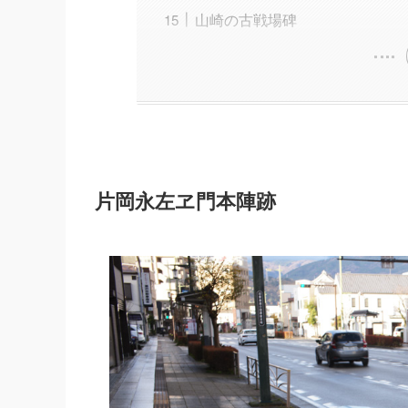
山崎の古戦場碑
片岡永左ヱ門本陣跡