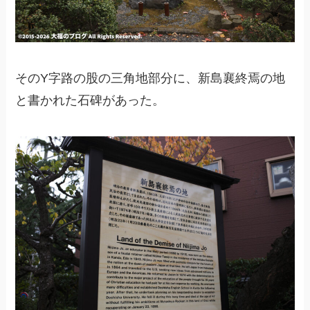
そのY字路の股の三角地部分に、新島襄終焉の地
と書かれた石碑があった。