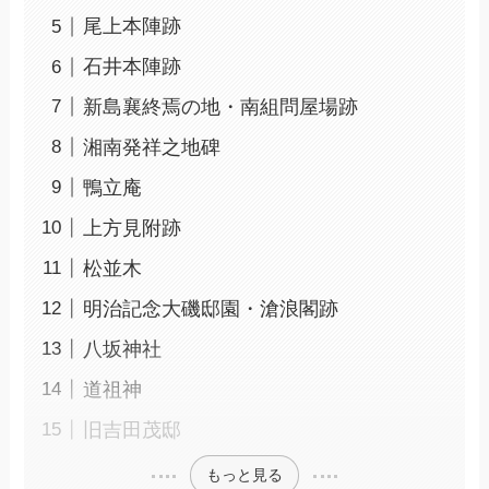
尾上本陣跡
石井本陣跡
新島襄終焉の地・南組問屋場跡
湘南発祥之地碑
鴨立庵
上方見附跡
松並木
明治記念大磯邸園・滄浪閣跡
八坂神社
道祖神
旧吉田茂邸
もっと見る