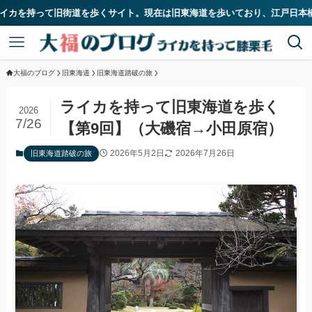
歩くサイト。現在は旧東海道を歩いており、江戸日本橋から33番目の宿場であ
大福のブログ
旧東海道
旧東海道踏破の旅
ライカを持って旧東海道を歩く
2026
7/26
【第9回】（大磯宿→小田原宿）
2026年5月2日
2026年7月26日
旧東海道踏破の旅