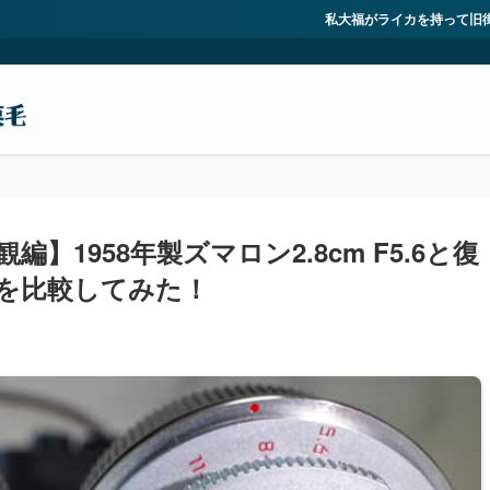
私大福がライカを持って旧街道を歩くサイト。現在は旧東海
】1958年製ズマロン2.8cm F5.6と復
.6を比較してみた！