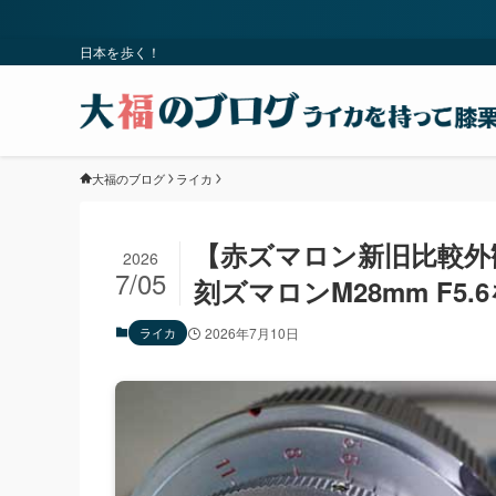
日本を歩く！
大福のブログ
ライカ
【赤ズマロン新旧比較外観編
2026
7/05
刻ズマロンM28mm F5
ライカ
2026年7月10日