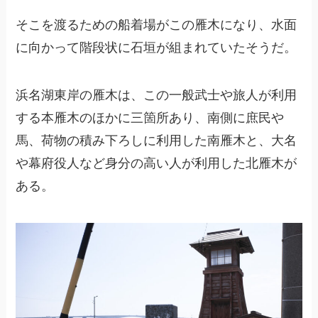
そこを渡るための船着場がこの雁木になり、水面
に向かって階段状に石垣が組まれていたそうだ。
浜名湖東岸の雁木は、この一般武士や旅人が利用
する本雁木のほかに三箇所あり、南側に庶民や
馬、荷物の積み下ろしに利用した南雁木と、大名
や幕府役人など身分の高い人が利用した北雁木が
ある。