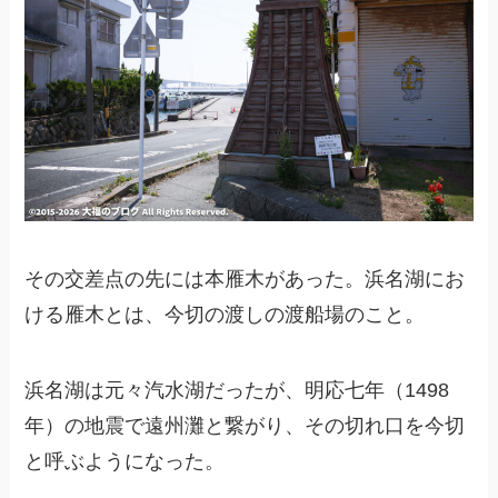
その交差点の先には本雁木があった。浜名湖にお
ける雁木とは、今切の渡しの渡船場のこと。
浜名湖は元々汽水湖だったが、明応七年（1498
年）の地震で遠州灘と繋がり、その切れ口を今切
と呼ぶようになった。