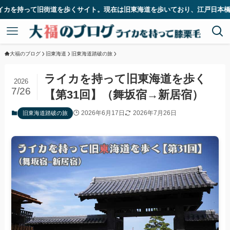
ト。現在は旧東海道を歩いており、江戸日本橋から33番目の宿場である二川宿
大福のブログ
旧東海道
旧東海道踏破の旅
ライカを持って旧東海道を歩く
2026
7/26
【第31回】（舞坂宿→新居宿）
2026年6月17日
2026年7月26日
旧東海道踏破の旅