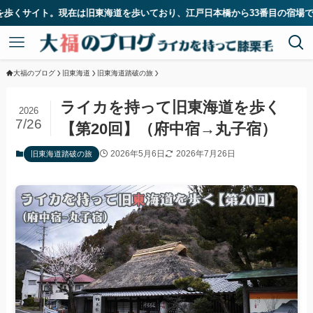
道を歩いており、江戸日本橋から33番目の宿場である二川宿に到着しました。
大福のブログ
旧東海道
旧東海道踏破の旅
ライカを持って旧東海道を歩く
2026
7/26
【第20回】（府中宿→丸子宿）
2026年5月6日
2026年7月26日
旧東海道踏破の旅