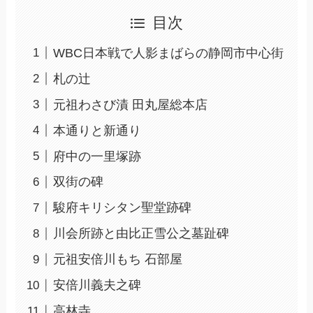
目次
WBC日本戦で人影まばらの静岡市中心街
札の辻
元祖わさび漬 田丸屋総本店
本通りと新通り
府中の一里塚跡
双街の碑
駿府キリシタン聖堂跡碑
川会所跡と由比正雪公之墓趾碑
元祖安倍川もち 石部屋
安倍川義夫之碑
高林寺